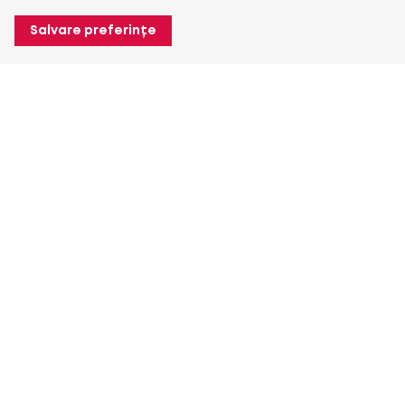
Salvare preferințe
Despre Heuver
Despre Heuver
Istoric
Mai multe Despre Heuver
Heuver pentru mine
Conectare