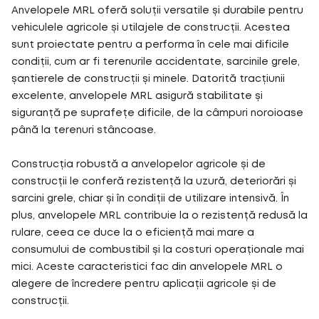
Anvelopele MRL oferă soluții versatile și durabile pentru
vehiculele agricole și utilajele de construcții. Acestea
sunt proiectate pentru a performa în cele mai dificile
condiții, cum ar fi terenurile accidentate, sarcinile grele,
șantierele de construcții și minele. Datorită tracțiunii
excelente, anvelopele MRL asigură stabilitate și
siguranță pe suprafețe dificile, de la câmpuri noroioase
până la terenuri stâncoase.
Construcția robustă a anvelopelor agricole și de
construcții le conferă rezistență la uzură, deteriorări și
sarcini grele, chiar și în condiții de utilizare intensivă. În
plus, anvelopele MRL contribuie la o rezistență redusă la
rulare, ceea ce duce la o eficiență mai mare a
consumului de combustibil și la costuri operaționale mai
mici. Aceste caracteristici fac din anvelopele MRL o
alegere de încredere pentru aplicații agricole și de
construcții.