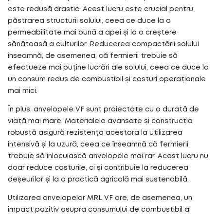
este redusă drastic. Acest lucru este crucial pentru
păstrarea structurii solului, ceea ce duce la o
permeabilitate mai bună a apei și la o creștere
sănătoasă a culturilor. Reducerea compactării solului
înseamnă, de asemenea, că fermierii trebuie să
efectueze mai puține lucrări ale solului, ceea ce duce la
un consum redus de combustibil și costuri operaționale
mai mici.
În plus, anvelopele VF sunt proiectate cu o durată de
viață mai mare. Materialele avansate și construcția
robustă asigură rezistența acestora la utilizarea
intensivă și la uzură, ceea ce înseamnă că fermierii
trebuie să înlocuiască anvelopele mai rar. Acest lucru nu
doar reduce costurile, ci și contribuie la reducerea
deșeurilor și la o practică agricolă mai sustenabilă.
Utilizarea anvelopelor MRL VF are, de asemenea, un
impact pozitiv asupra consumului de combustibil al