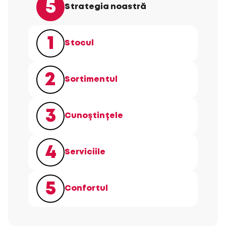
5
Strategia noastră
1
Stocul
2
Sortimentul
3
Cunoștințele
4
Serviciile
5
Confortul