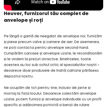
Heuver, furnizorul tău complet de
anvelope și roți
Pe lângă o gamă de neegalat de anvelope noi, furnizăm
și piese precum valve și camere de aer. De asemenea,
ne poți contacta pentru anvelope second-hand.
Cumpărăm carcase și anvelope uzate, le recondiționăm
și le vindem la prețuri atractive. Bineînțeles, toate
acestea au loc sub ochiul critic al specialiștilor noștri –
deoarece doar produsele de înaltă calitate părăsesc
depozitul nostru.
Ne ocupăm de tot pentru tine, inclusiv de jante și
montaj la fața locului. Deoarece colectăm anvelope
uzate, putem furniza și anvelope individuale cu un profil
specific și adâncimea potrivită a benzii de rulare