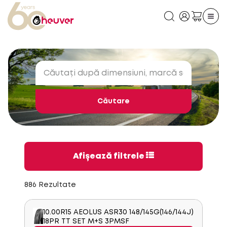
Căutare
Afișează filtrele
886 Rezultate
10.00R15 AEOLUS ASR30 148/145G(146/144J)
18PR TT SET M+S 3PMSF