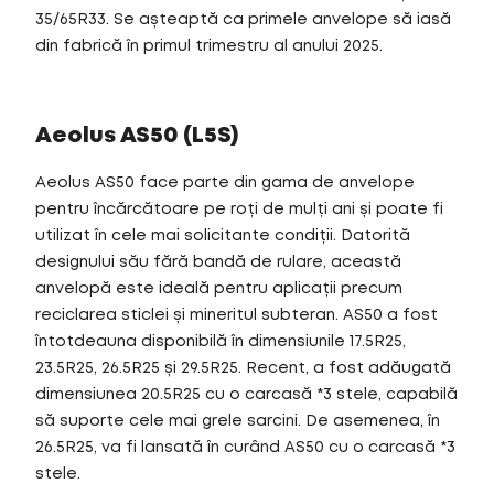
35/65R33. Se așteaptă ca primele anvelope să iasă
din fabrică în primul trimestru al anului 2025.
Aeolus AS50 (L5S)
Aeolus AS50 face parte din gama de anvelope
pentru încărcătoare pe roți de mulți ani și poate fi
utilizat în cele mai solicitante condiții. Datorită
designului său fără bandă de rulare, această
anvelopă este ideală pentru aplicații precum
reciclarea sticlei și mineritul subteran. AS50 a fost
întotdeauna disponibilă în dimensiunile 17.5R25,
23.5R25, 26.5R25 și 29.5R25. Recent, a fost adăugată
dimensiunea 20.5R25 cu o carcasă *3 stele, capabilă
să suporte cele mai grele sarcini. De asemenea, în
26.5R25, va fi lansată în curând AS50 cu o carcasă *3
stele.