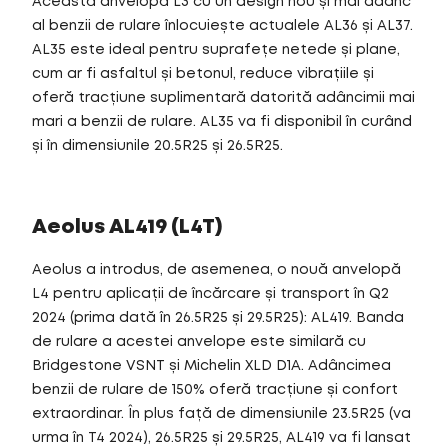
Această anvelopă L3 cu un design nou și mai adânc
al benzii de rulare înlocuiește actualele AL36 și AL37.
AL35 este ideal pentru suprafețe netede și plane,
cum ar fi asfaltul și betonul, reduce vibrațiile și
oferă tracțiune suplimentară datorită adâncimii mai
mari a benzii de rulare. AL35 va fi disponibil în curând
și în dimensiunile 20.5R25 și 26.5R25.
Aeolus AL419 (L4T)
Aeolus a introdus, de asemenea, o nouă anvelopă
L4 pentru aplicații de încărcare și transport în Q2
2024 (prima dată în 26.5R25 și 29.5R25): AL419. Banda
de rulare a acestei anvelope este similară cu
Bridgestone VSNT și Michelin XLD D1A. Adâncimea
benzii de rulare de 150% oferă tracțiune și confort
extraordinar. În plus față de dimensiunile 23.5R25 (va
urma în T4 2024), 26.5R25 și 29.5R25, AL419 va fi lansat