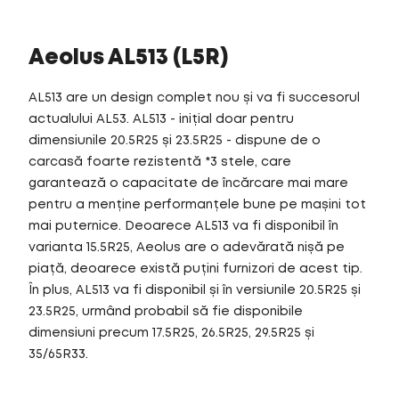
Aeolus AL513 (L5R)
AL513 are un design complet nou și va fi succesorul
actualului AL53. AL513 - inițial doar pentru
dimensiunile 20.5R25 și 23.5R25 - dispune de o
carcasă foarte rezistentă *3 stele, care
garantează o capacitate de încărcare mai mare
pentru a menține performanțele bune pe mașini tot
mai puternice. Deoarece AL513 va fi disponibil în
varianta 15.5R25, Aeolus are o adevărată nișă pe
piață, deoarece există puțini furnizori de acest tip.
În plus, AL513 va fi disponibil și în versiunile 20.5R25 și
23.5R25, urmând probabil să fie disponibile
dimensiuni precum 17.5R25, 26.5R25, 29.5R25 și
35/65R33.