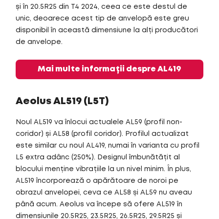
și în 20.5R25 din T4 2024, ceea ce este destul de
unic, deoarece acest tip de anvelopă este greu
disponibil în această dimensiune la alți producători
de anvelope.
Mai multe informații despre AL419
Aeolus AL519 (L5T)
Noul AL519 va înlocui actualele AL59 (profil non-
coridor) și AL58 (profil coridor). Profilul actualizat
este similar cu noul AL419, numai în varianta cu profil
L5 extra adânc (250%). Designul îmbunătățit al
blocului menține vibrațiile la un nivel minim. În plus,
AL519 încorporează o apărătoare de noroi pe
obrazul anvelopei, ceva ce AL58 și AL59 nu aveau
până acum. Aeolus va începe să ofere AL519 în
dimensiunile 20.5R25, 23.5R25, 26.5R25, 29.5R25 și