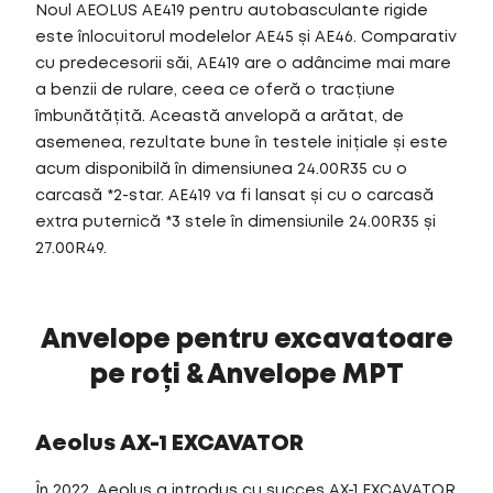
Noul AEOLUS AE419 pentru autobasculante rigide
este înlocuitorul modelelor AE45 și AE46. Comparativ
cu predecesorii săi, AE419 are o adâncime mai mare
a benzii de rulare, ceea ce oferă o tracțiune
îmbunătățită. Această anvelopă a arătat, de
asemenea, rezultate bune în testele inițiale și este
acum disponibilă în dimensiunea 24.00R35 cu o
carcasă *2-star. AE419 va fi lansat și cu o carcasă
extra puternică *3 stele în dimensiunile 24.00R35 și
27.00R49.
Anvelope pentru excavatoare
pe roți & Anvelope MPT
Aeolus AX-1 EXCAVATOR
În 2022, Aeolus a introdus cu succes AX-1 EXCAVATOR