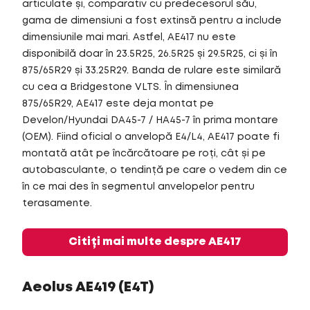
articulate și, comparativ cu predecesorul său,
gama de dimensiuni a fost extinsă pentru a include
dimensiunile mai mari. Astfel, AE417 nu este
disponibilă doar în 23.5R25, 26.5R25 și 29.5R25, ci și în
875/65R29 și 33.25R29. Banda de rulare este similară
cu cea a Bridgestone VLTS. În dimensiunea
875/65R29, AE417 este deja montat pe
Develon/Hyundai DA45-7 / HA45-7 în prima montare
(OEM). Fiind oficial o anvelopă E4/L4, AE417 poate fi
montată atât pe încărcătoare pe roți, cât și pe
autobasculante, o tendință pe care o vedem din ce
în ce mai des în segmentul anvelopelor pentru
terasamente.
Citiți mai multe despre AE417
Aeolus AE419 (E4T)