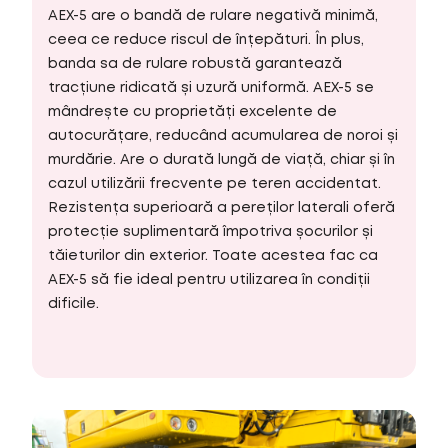
AEX-5 are o bandă de rulare negativă minimă,
ceea ce reduce riscul de înțepături. În plus,
banda sa de rulare robustă garantează
tracțiune ridicată și uzură uniformă. AEX-5 se
mândrește cu proprietăți excelente de
autocurățare, reducând acumularea de noroi și
murdărie. Are o durată lungă de viață, chiar și în
cazul utilizării frecvente pe teren accidentat.
Rezistența superioară a pereților laterali oferă
protecție suplimentară împotriva șocurilor și
tăieturilor din exterior. Toate acestea fac ca
AEX-5 să fie ideal pentru utilizarea în condiții
dificile.