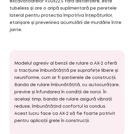
excavatoarelor 9.00x22.5 fără distanțiere, este
tubeless și are o aripă suplimentară pe peretele
lateral pentru protecția împotriva înțepăturilor,
etanșare și prevenirea acumulării de murdărie între
jante.
Modelul agresiv al benzii de rulare a AX-2 oferă
o tracțiune îmbunătățită pe suprafețe libere și
neuniforme, cum ar fi șantierele de construcții.
Banda de rulare îmbunătățită, cu autocurățare,
previne și înfundarea în condiții de noroi. În
același timp, banda de rulare asigură vibrații
reduse, îmbunătățind confortul la condus.
Acest lucru face ca AX-2 să fie foarte potrivit
pentru aplicații grele în construcții.