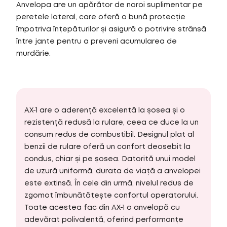
Anvelopa are un apărător de noroi suplimentar pe
peretele lateral, care oferă o bună protecție
împotriva înțepăturilor și asigură o potrivire strânsă
între jante pentru a preveni acumularea de
murdărie.
AX-1 are o aderență excelentă la șosea și o
rezistență redusă la rulare, ceea ce duce la un
consum redus de combustibil. Designul plat al
benzii de rulare oferă un confort deosebit la
condus, chiar și pe șosea. Datorită unui model
de uzură uniformă, durata de viață a anvelopei
este extinsă. În cele din urmă, nivelul redus de
zgomot îmbunătățește confortul operatorului.
Toate acestea fac din AX-1 o anvelopă cu
adevărat polivalentă, oferind performanțe