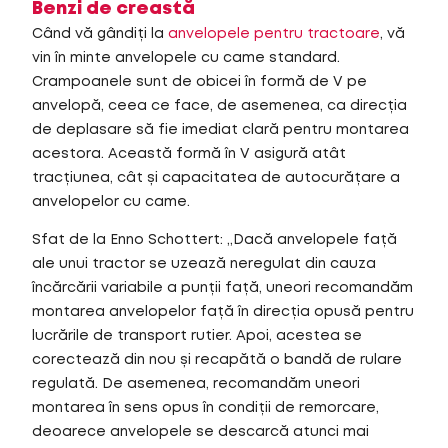
Benzi de creastă
Când vă gândiți la
anvelopele pentru tractoare
, vă
vin în minte anvelopele cu came standard.
Crampoanele sunt de obicei în formă de V pe
anvelopă, ceea ce face, de asemenea, ca direcția
de deplasare să fie imediat clară pentru montarea
acestora. Această formă în V asigură atât
tracțiunea, cât și capacitatea de autocurățare a
anvelopelor cu came.
Sfat de la Enno Schottert: „Dacă anvelopele față
ale unui tractor se uzează neregulat din cauza
încărcării variabile a punții față, uneori recomandăm
montarea anvelopelor față în direcția opusă pentru
lucrările de transport rutier. Apoi, acestea se
corectează din nou și recapătă o bandă de rulare
regulată. De asemenea, recomandăm uneori
montarea în sens opus în condiții de remorcare,
deoarece anvelopele se descarcă atunci mai