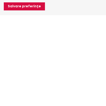
Salvare preferințe
Despre Heuver
Despre Heuver
Istoric
Mai multe Despre Heuver
Heuver pentru mine
Conectare