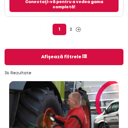
Conectați-vă pentru a vedea gama
completă!
1
2
Afișează filtrele
36 Rezultate