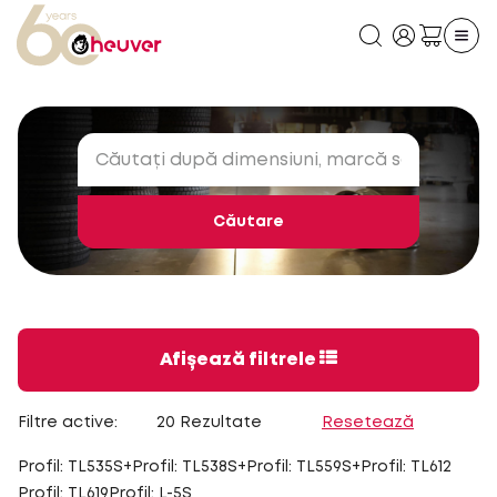
Căutare
Afișează filtrele
Filtre active:
20 Rezultate
Resetează
Profil: TL535S+
Profil: TL538S+
Profil: TL559S+
Profil: TL612
Profil: TL619
Profil: L-5S