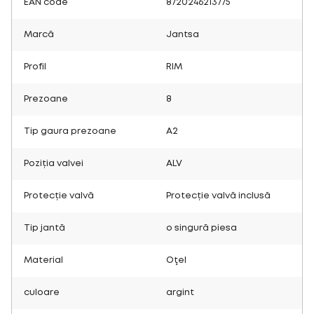
EAN code
8720246213775
Marcă
Jantsa
Profil
RIM
Prezoane
8
Tip gaura prezoane
A2
Poziția valvei
ALV
Protecție valvă
Protecție valvă inclusă
Tip jantă
o singură piesa
Material
Oţel
culoare
argint