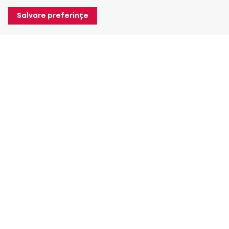
Salvare preferințe
Despre Heuver
Despre Heuver
Istoric
Mai multe Despre Heuver
Heuver pentru mine
Conectare