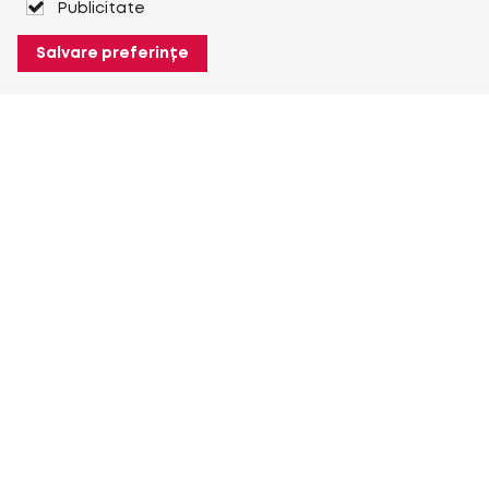
Publicitate
Salvare preferințe
Despre Heuver
Despre Heuver
Istoric
Mai multe Despre Heuver
Heuver pentru mine