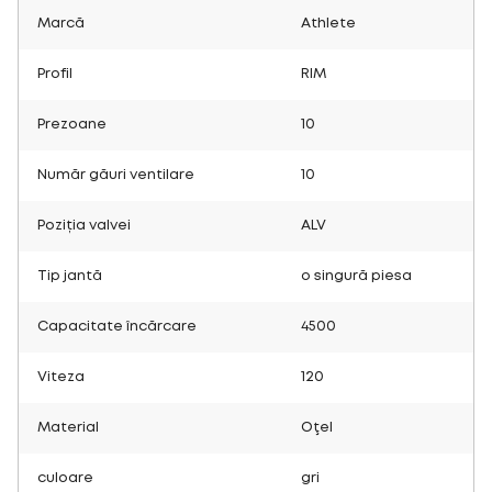
Marcă
Athlete
Profil
RIM
Prezoane
10
Număr găuri ventilare
10
Poziția valvei
ALV
Tip jantă
o singură piesa
Capacitate încărcare
4500
Viteza
120
Material
Oţel
culoare
gri