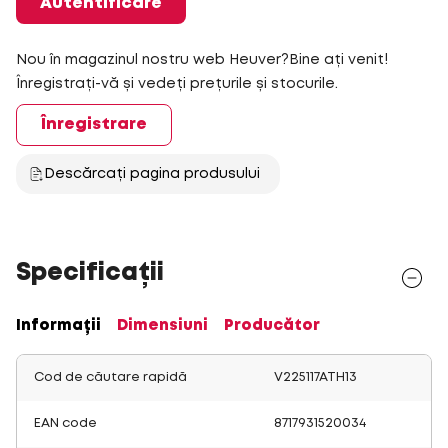
Autentificare
Nou în magazinul nostru web Heuver?Bine ați venit!
Înregistrați-vă și vedeți prețurile și stocurile.
Înregistrare
Descărcați pagina produsului
Specificații
Informații
Dimensiuni
Producător
Cod de căutare rapidă
V225117ATH13
EAN code
8717931520034