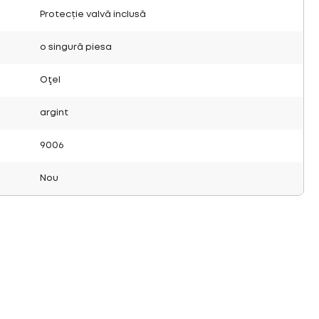
Protecție valvă inclusă
o singură piesa
Oţel
argint
9006
Nou