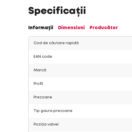
Specificații
Informații
Dimensiuni
Producător
Cod de căutare rapidă
EAN code
Marcă
Profil
Prezoane
Tip gaura prezoane
Poziția valvei