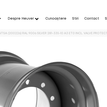
Despre Heuver
Cunoaștere
Stiri
Contact
S
TSA (200226) RAL 9006 SILVER 281-335-10 A3 ET0 INCL. VALVE PROTE