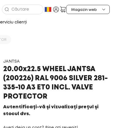
erviciu clienți
CTOR
JANTSA
20.00x22.5 WHEEL JANTSA
(200226) RAL 9006 SILVER 281-
335-10 A3 ET0 INCL. VALVE
PROTECTOR
Autentificați-vă și vizualizați prețul și
stocul dvs.
Aveți deja un cont? Bine ați revenit!