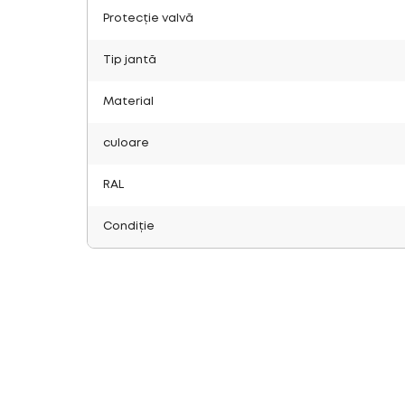
Protecție valvă
Tip jantă
Material
culoare
RAL
Condiție