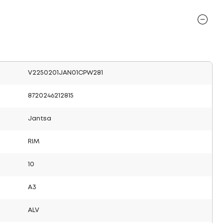
V2250201JAN01CPW281
8720246212815
Jantsa
RIM
10
A3
ALV