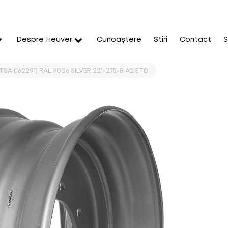
Despre Heuver
Cunoaștere
Stiri
Contact
S
SA (162291) RAL 9006 SILVER 221-275-8 A2 ET0