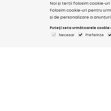
Noi și terții folosim cookie-ur
Folosim cookie-uri pentru urmă
și de personalizare a anunțuri
Puteți seta următoarele cookie-
Necesar
Preferințe
Despre Heuver
Despre Heuver