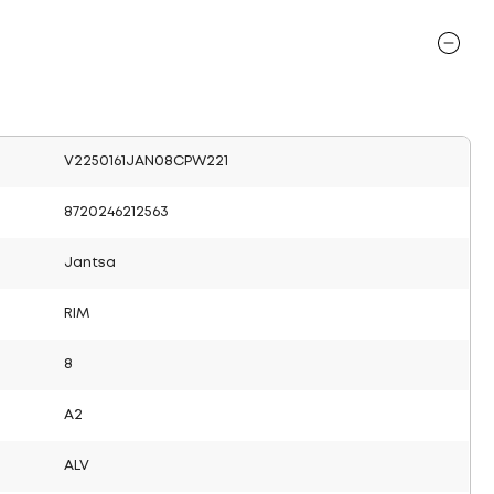
V2250161JAN08CPW221
8720246212563
Jantsa
RIM
8
A2
ALV