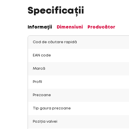
Specificații
Informații
Dimensiuni
Producător
Cod de căutare rapidă
EAN code
Marcă
Profil
Prezoane
Tip gaura prezoane
Poziția valvei