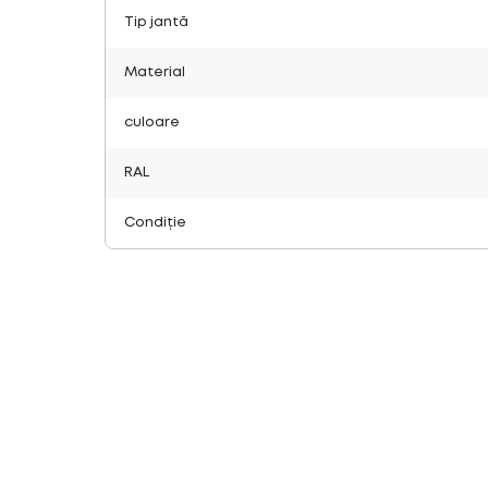
Tip jantă
Material
culoare
RAL
Condiție