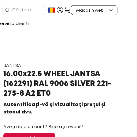
erviciu clienți
JANTSA
16.00x22.5 WHEEL JANTSA
(162291) RAL 9006 SILVER 221-
275-8 A2 ET0
Autentificați-vă și vizualizați prețul și
stocul dvs.
Aveți deja un cont? Bine ați revenit!