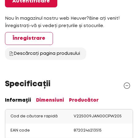
Autentificare
Nou în magazinul nostru web Heuver?Bine ați venit!
Înregistrați-vă și vedeți prețurile și stocurile.
Înregistrare
Descărcați pagina produsului
Specificații
Informații
Dimensiuni
Producător
Cod de căutare rapidă
V225009JAN00CPW205
EAN code
8720246213515