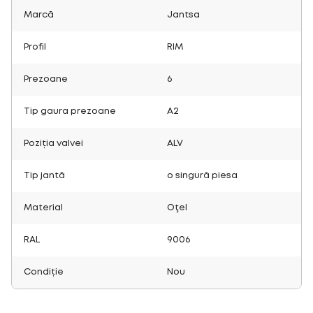
Marcă
Jantsa
Profil
RIM
Prezoane
6
Tip gaura prezoane
A2
Poziția valvei
ALV
Tip jantă
o singură piesa
Material
Oţel
RAL
9006
Condiție
Nou