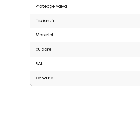
Protecție valvă
Tip jantă
Material
culoare
RAL
Condiție