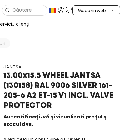
erviciu clienți
TOR
JANTSA
13.00x15.5 WHEEL JANTSA
(130158) RAL 9006 SILVER 161-
205-6 A2 ET-15 V1 INCL. VALVE
PROTECTOR
Autentificați-vă și vizualizați prețul și
stocul dvs.
Aveți deja un cont? Bine ați revenit!