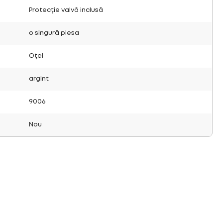
Protecție valvă inclusă
o singură piesa
Oţel
argint
9006
Nou