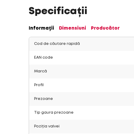
Specificații
Informații
Dimensiuni
Producător
Cod de căutare rapidă
EAN code
Marcă
Profil
Prezoane
Tip gaura prezoane
Poziția valvei