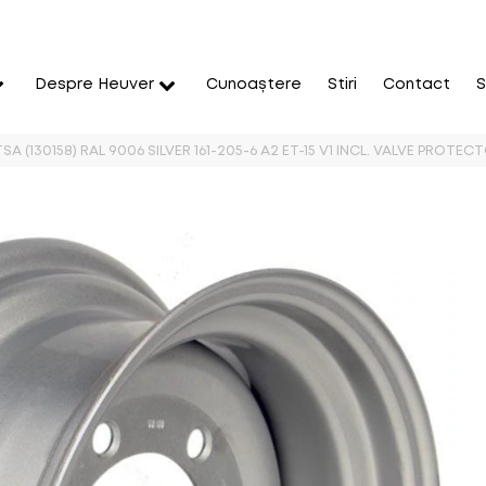
Despre Heuver
Cunoaștere
Stiri
Contact
S
SA (130158) RAL 9006 SILVER 161-205-6 A2 ET-15 V1 INCL. VALVE PROTEC