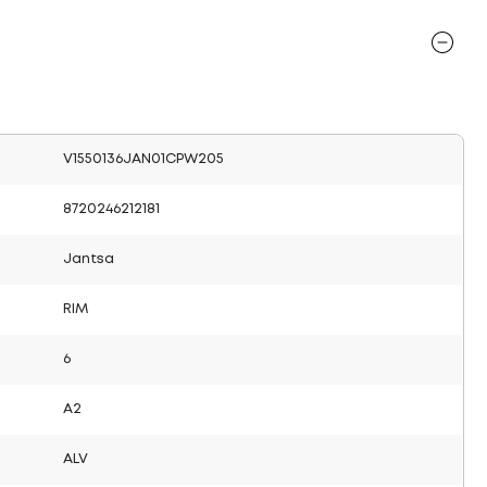
V1550136JAN01CPW205
8720246212181
Jantsa
RIM
6
A2
ALV