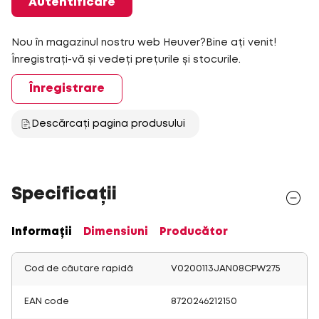
Autentificare
Nou în magazinul nostru web Heuver?Bine ați venit!
Înregistrați-vă și vedeți prețurile și stocurile.
Înregistrare
Descărcați pagina produsului
Specificații
Informații
Dimensiuni
Producător
Cod de căutare rapidă
V0200113JAN08CPW275
EAN code
8720246212150