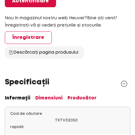
Autentificare
Nou în magazinul nostru web Heuver?Bine ați venit!
Înregistrați-vă și vedeți prețurile și stocurile.
Înregistrare
Descărcați pagina produsului
Specificații
Informații
Dimensiuni
Producător
Cod de căutare
TXTV32050
rapidă