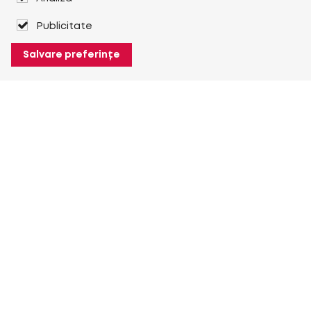
Publicitate
Salvare preferințe
Despre Heuver
Despre Heuver
Istoric
Mai multe Despre Heuver