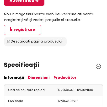
Autentificare
Nou în magazinul nostru web Heuver?Bine ați venit!
Înregistrați-vă și vedeți prețurile și stocurile.
Înregistrare
Descărcați pagina produsului
Specificații
Informații
Dimensiuni
Producător
Cod de căutare rapidă
N225013XTTRV3S21100
EAN code
5901765059171