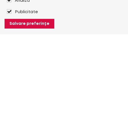
Analiză
Publicitate
Salvare preferințe
Despre Heuver
Despre Heuver
Istoric
Mai multe Despre Heuver