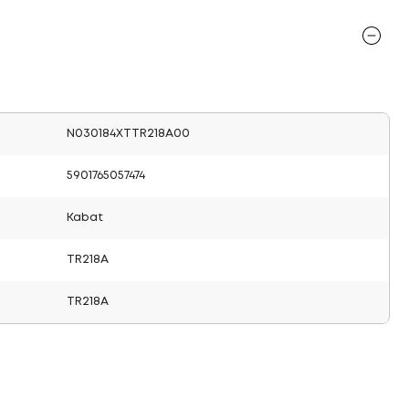
N030184XTTR218A00
5901765057474
Kabat
TR218A
TR218A