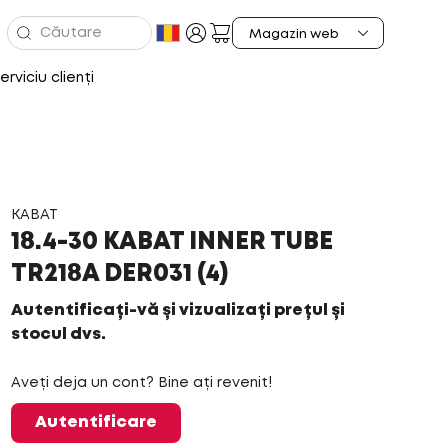
erviciu clienți
KABAT
18.4-30 KABAT INNER TUBE
TR218A DER031 (4)
Autentificați-vă și vizualizați prețul și
stocul dvs.
Aveți deja un cont? Bine ați revenit!
Autentificare