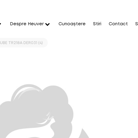
Despre Heuver
Cunoaștere
Stiri
Contact
S
UBE TR218A DER031 (4)