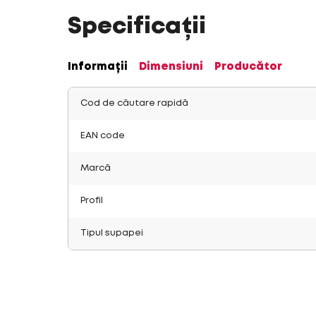
Specificații
Informații
Dimensiuni
Producător
Cod de căutare rapidă
EAN code
Marcă
Profil
Tipul supapei