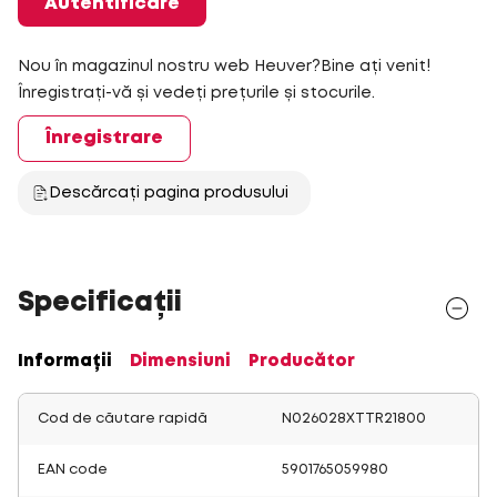
Autentificare
Nou în magazinul nostru web Heuver?Bine ați venit!
Înregistrați-vă și vedeți prețurile și stocurile.
Înregistrare
Descărcați pagina produsului
Specificații
Informații
Dimensiuni
Producător
Cod de căutare rapidă
N026028XTTR21800
EAN code
5901765059980