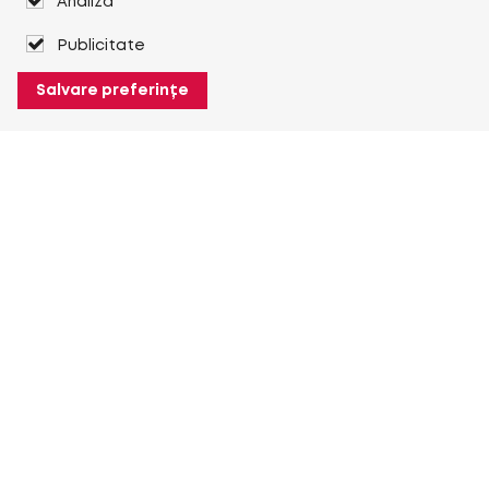
Analiză
Publicitate
Salvare preferințe
Despre Heuver
Despre Heuver
Istoric
Mai multe Despre Heuver