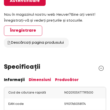
Autentificare
Nou în magazinul nostru web Heuver?Bine ați venit!
Înregistrați-vă și vedeți prețurile și stocurile.
Înregistrare
Descărcați pagina produsului
Specificații
Informații
Dimensiuni
Producător
Cod de căutare rapidă
N020105XTTR1500
EAN code
5901765058174