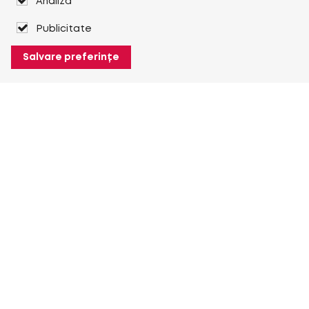
Analiză
Publicitate
Salvare preferințe
Despre Heuver
Despre Heuver
Istoric
Mai multe Despre Heuver