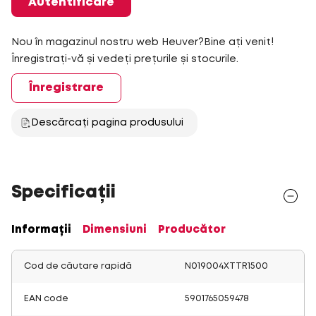
Autentificare
Nou în magazinul nostru web Heuver?Bine ați venit!
Înregistrați-vă și vedeți prețurile și stocurile.
Înregistrare
Descărcați pagina produsului
Specificații
Informații
Dimensiuni
Producător
Cod de căutare rapidă
N019004XTTR1500
EAN code
5901765059478