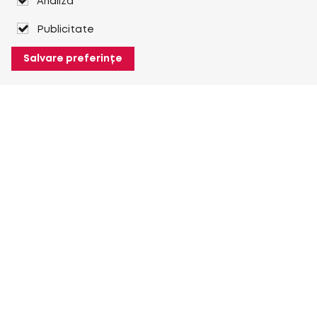
Analiză
Publicitate
Salvare preferințe
Despre Heuver
Despre Heuver
Istoric
Mai multe Despre Heuver