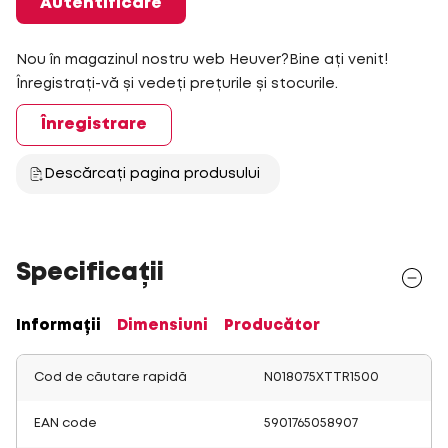
Autentificare
Nou în magazinul nostru web Heuver?Bine ați venit!
Înregistrați-vă și vedeți prețurile și stocurile.
Înregistrare
Descărcați pagina produsului
Specificații
Informații
Dimensiuni
Producător
Cod de căutare rapidă
N018075XTTR1500
EAN code
5901765058907