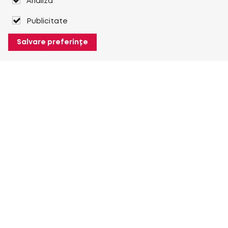
Analiză
Publicitate
Salvare preferințe
Despre Heuver
Despre Heuver
Istoric
Mai multe Despre Heuver