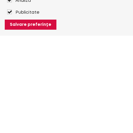
Analiză
Publicitate
Salvare preferințe
Despre Heuver
Despre Heuver
Istoric
Mai multe Despre Heuver