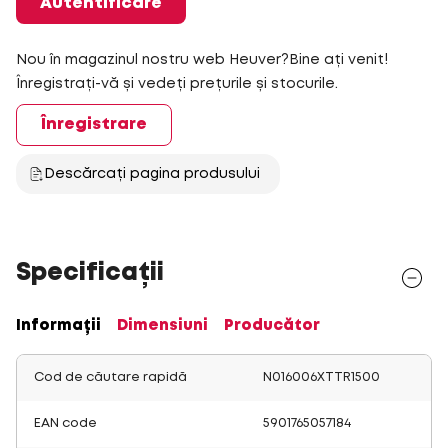
Autentificare
Nou în magazinul nostru web Heuver?Bine ați venit!
Înregistrați-vă și vedeți prețurile și stocurile.
Înregistrare
Descărcați pagina produsului
Specificații
Informații
Dimensiuni
Producător
Cod de căutare rapidă
N016006XTTR1500
EAN code
5901765057184