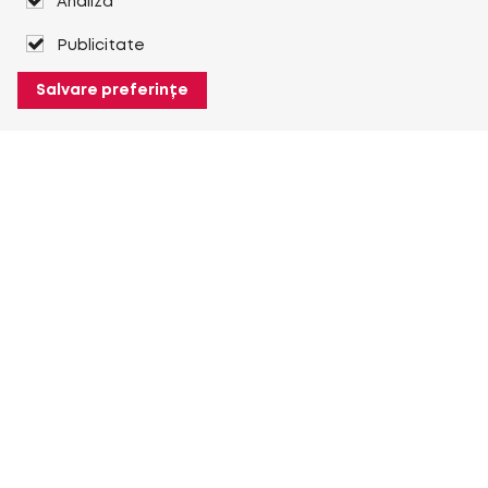
Analiză
Publicitate
Salvare preferințe
Despre Heuver
Despre Heuver
Istoric
Mai multe Despre Heuver