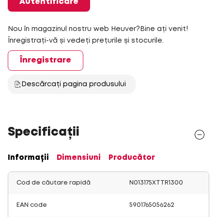
Autentificare
Nou în magazinul nostru web Heuver?Bine ați venit!
Înregistrați-vă și vedeți prețurile și stocurile.
Înregistrare
Descărcați pagina produsului
Specificații
Informații
Dimensiuni
Producător
Cod de căutare rapidă
N013175XTTR1300
EAN code
5901765056262