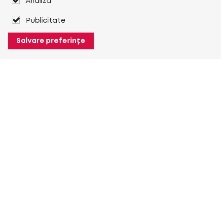
Analiză
Publicitate
Salvare preferințe
Despre Heuver
Despre Heuver
Istoric
Mai multe Despre Heuver