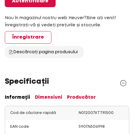
Autentificare
Nou în magazinul nostru web Heuver?Bine ați venit!
Înregistrați-vă și vedeți prețurile și stocurile.
Înregistrare
Descărcați pagina produsului
Specificații
Informații
Dimensiuni
Producător
Cod de căutare rapidă
N012007XTTR1500
EAN code
5901765061198