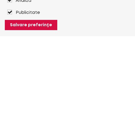
Analiză
Publicitate
Salvare preferințe
Despre Heuver
Despre Heuver
Istoric
Mai multe Despre Heuver