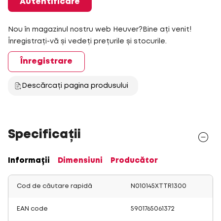
Autentificare
Nou în magazinul nostru web Heuver?Bine ați venit!
Înregistrați-vă și vedeți prețurile și stocurile.
Înregistrare
Descărcați pagina produsului
Specificații
Informații
Dimensiuni
Producător
Cod de căutare rapidă
N010145XTTR1300
EAN code
5901765061372