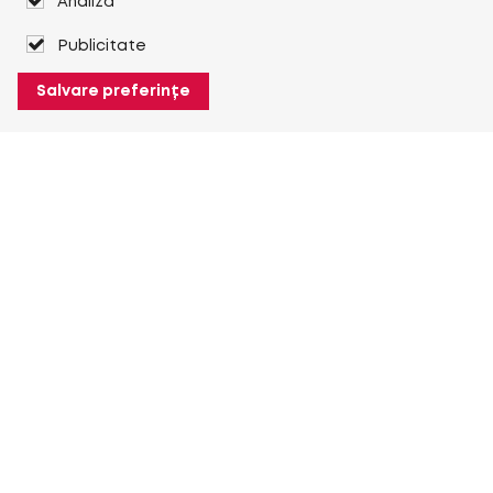
Analiză
Publicitate
Salvare preferințe
Despre Heuver
Despre Heuver
Istoric
Mai multe Despre Heuver