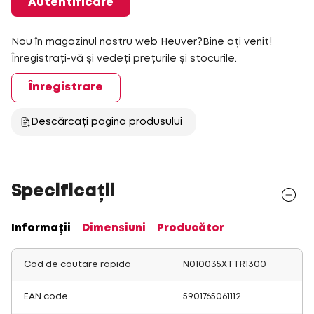
Autentificare
Nou în magazinul nostru web Heuver?Bine ați venit!
Înregistrați-vă și vedeți prețurile și stocurile.
Înregistrare
Descărcați pagina produsului
Specificații
Informații
Dimensiuni
Producător
Cod de căutare rapidă
N010035XTTR1300
EAN code
5901765061112