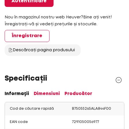
Autentificare
Nou în magazinul nostru web Heuver?Bine ați venit!
Înregistrați-vă și vedeți prețurile și stocurile.
Înregistrare
Descărcați pagina produsului
Specificații
Informații
Dimensiuni
Producător
Cod de căutare rapidă
B75055265ALA844F00
EAN code
7291050056977