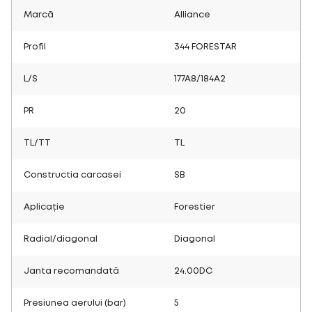
Marcă
Alliance
Profil
344 FORESTAR
L/S
177A8/184A2
PR
20
TL/TT
TL
Constructia carcasei
SB
Aplicație
Forestier
Radial/diagonal
Diagonal
Janta recomandată
24.00DC
Presiunea aerului (bar)
5