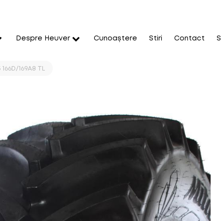
Despre Heuver
Cunoaștere
Stiri
Contact
S
 166D/169A8 TL