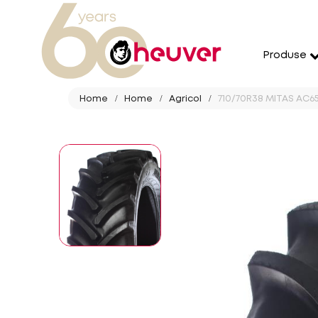
Produse
Home
Home
Agricol
710/70R38 MITAS AC65