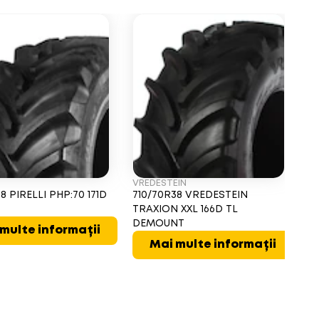
VREDESTEIN
T
8 PIRELLI PHP:70 171D
710/70R38 VREDESTEIN
7
TRAXION XXL 166D TL
T
DEMOUNT
D
multe informații
Mai multe informații