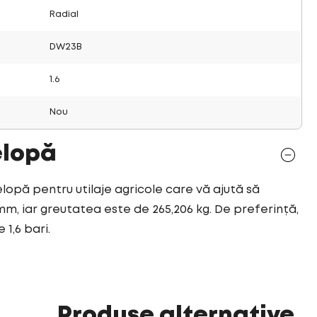
Radial
DW23B
1.6
Nou
elopă
elopă pentru utilaje agricole care vă ajută să
mm, iar greutatea este de 265,206 kg. De preferință,
 1,6 bari.
Produse alternative