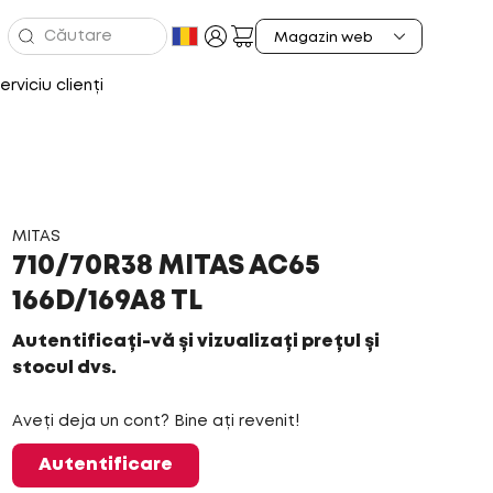
erviciu clienți
MITAS
710/70R38 MITAS AC65
166D/169A8 TL
Autentificați-vă și vizualizați prețul și
stocul dvs.
Aveți deja un cont? Bine ați revenit!
Autentificare