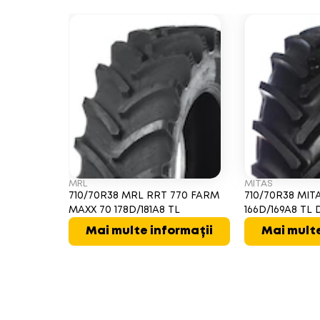
MRL
MITAS
710/70R38 MRL RRT 770 FARM
710/70R38 MIT
MAXX 70 178D/181A8 TL
166D/169A8 T
Mai multe informații
Mai multe