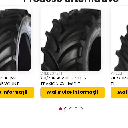
VREDESTEIN
PIRELLI
AS AC65
710/70R38 VREDESTEIN
710/70R3
L DEMOUNT
TRAXION XXL 166D TL
TL
 informații
Mai multe informații
Mai 