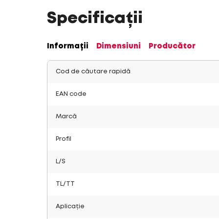
Specificații
Informații
Dimensiuni
Producător
Cod de căutare rapidă
EAN code
Marcă
Profil
L/S
TL/TT
Aplicație