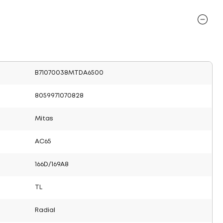
B71070038MTDA6500
8059971070828
Mitas
AC65
166D/169A8
TL
Radial