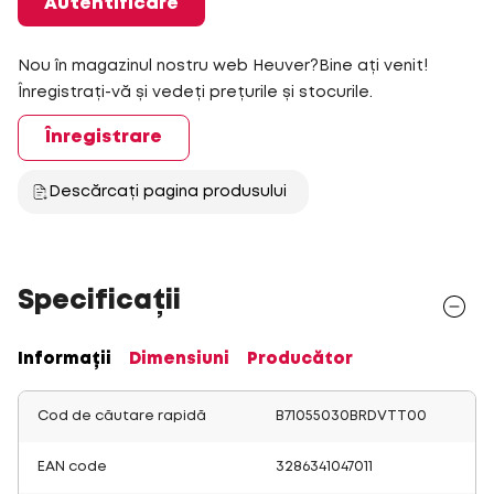
Autentificare
Nou în magazinul nostru web Heuver?Bine ați venit!
Înregistrați-vă și vedeți prețurile și stocurile.
Înregistrare
Descărcați pagina produsului
Specificații
Informații
Dimensiuni
Producător
Cod de căutare rapidă
B71055030BRDVTT00
EAN code
3286341047011