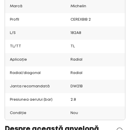
Marcă
Michelin
Profil
CEREXBIB 2
L/S
182A8
TL/TT
TL
Aplicație
Radial
Radial/diagonal
Radial
Janta recomandată
DW21B
Presiunea aerului (bar)
2.8
Condiție
Nou
Despre această anvelopă