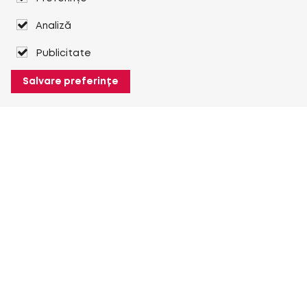
Analiză
Publicitate
Salvare preferințe
Despre Heuver
Despre Heuver
Istoric
Mai multe Despre Heuver