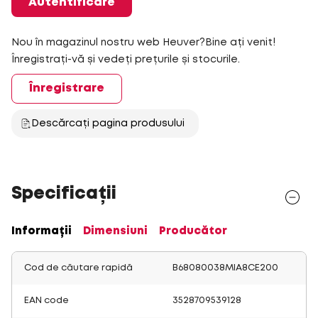
Autentificare
Nou în magazinul nostru web Heuver?Bine ați venit!
Înregistrați-vă și vedeți prețurile și stocurile.
Înregistrare
Descărcați pagina produsului
Specificații
Informații
Dimensiuni
Producător
Cod de căutare rapidă
B68080038MIA8CE200
EAN code
3528709539128