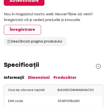
Autentificare
Nou în magazinul nostru web Heuver?Bine ați venit!
Înregistrați-vă și vedeți prețurile și stocurile.
Înregistrare
Descărcați pagina produsului
Specificații
Informații
Dimensiuni
Producător
Cod de căutare rapidă
B65085038MIA8MAC00
EAN code
3528701186283