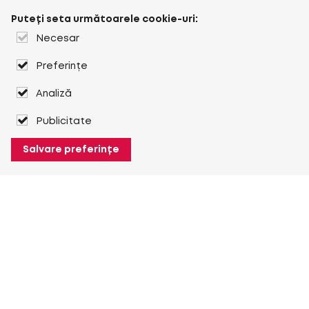
Puteți seta următoarele cookie-uri:
Necesar
Preferințe
Analiză
Publicitate
Salvare preferințe
Despre Heuver
Despre Heuver
Istoric
Mai multe Despre Heuver