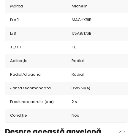
Marcă
Michelin
Profil
MACHXBIB
L/S
173A8/173B
TL/TT
TL
Aplicație
Radial
Radial/diagonal
Radial
Janta recomandată
DW23B(A)
Presiunea aerului (bar)
2.4
Condiție
Nou
Despre această anvelopă