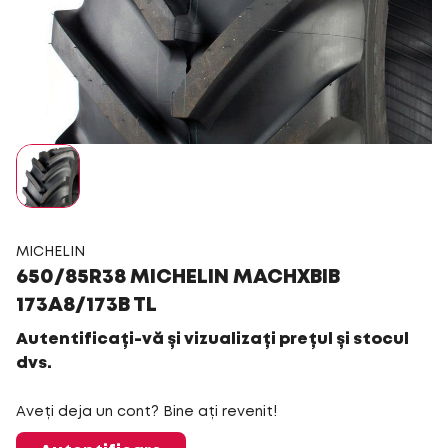
MICHELIN
650/85R38 MICHELIN MACHXBIB
173A8/173B TL
Autentificați-vă și vizualizați prețul și stocul
dvs.
Aveți deja un cont? Bine ați revenit!