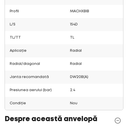
Profil
MACHXBIB
L/S
154D
TL/TT
TL
Aplicație
Radial
Radial/diagonal
Radial
Janta recomandată
DW20B(A)
Presiunea aerului (bar)
2.4
Condiție
Nou
Despre această anvelopă