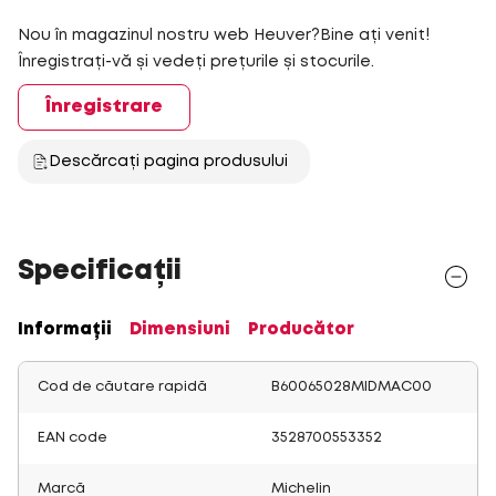
Nou în magazinul nostru web Heuver?Bine ați venit!
Înregistrați-vă și vedeți prețurile și stocurile.
Înregistrare
Descărcați pagina produsului
Specificații
Informații
Dimensiuni
Producător
Cod de căutare rapidă
B60065028MIDMAC00
EAN code
3528700553352
Marcă
Michelin