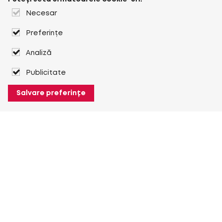
Necesar
Preferințe
Analiză
Publicitate
Salvare preferințe
Despre Heuver
Despre Heuver
Istoric
Mai multe Despre Heuver
Heuver pentru mine