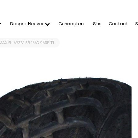
Despre Heuver
Cunoaștere
Stiri
Contact
S
AX FL-693M SB 166D/163E TL