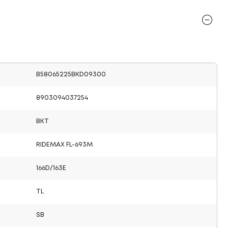
B58065225BKD09300
8903094037254
BKT
RIDEMAX FL-693M
166D/163E
TL
SB