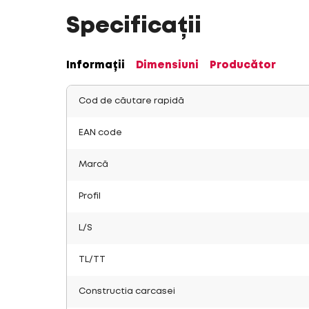
Specificații
Informații
Dimensiuni
Producător
Cod de căutare rapidă
EAN code
Marcă
Profil
L/S
TL/TT
Constructia carcasei