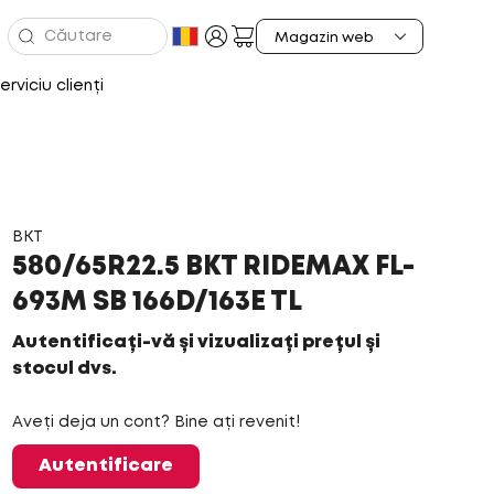
erviciu clienți
BKT
580/65R22.5 BKT RIDEMAX FL-
693M SB 166D/163E TL
Autentificați-vă și vizualizați prețul și
stocul dvs.
Aveți deja un cont? Bine ați revenit!
Autentificare