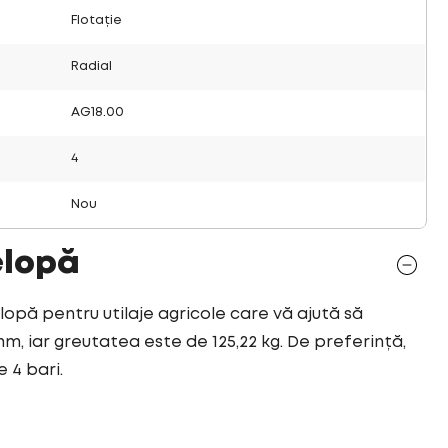
Flotație
Radial
AG18.00
4
Nou
elopă
elopă pentru utilaje agricole care vă ajută să
mm, iar greutatea este de 125,22 kg. De preferință,
 4 bari.