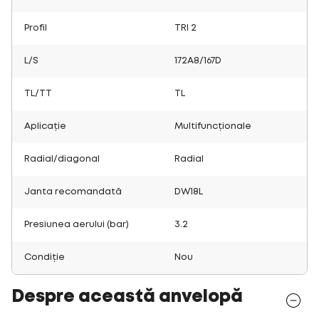
Profil
TRI 2
L/S
172A8/167D
TL/TT
TL
Aplicație
Multifuncționale
Radial/diagonal
Radial
Janta recomandată
DW18L
Presiunea aerului (bar)
3.2
Condiție
Nou
Despre această anvelopă