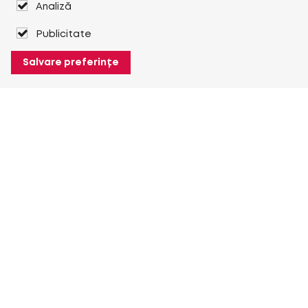
Analiză
Publicitate
Salvare preferințe
Despre Heuver
Despre Heuver
Istoric
Mai multe Despre Heuver