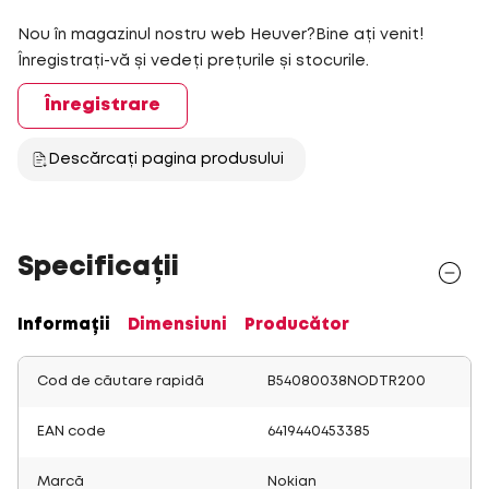
Nou în magazinul nostru web Heuver?Bine ați venit!
Înregistrați-vă și vedeți prețurile și stocurile.
Înregistrare
Descărcați pagina produsului
Specificații
Informații
Dimensiuni
Producător
Cod de căutare rapidă
B54080038NODTR200
EAN code
6419440453385
Marcă
Nokian