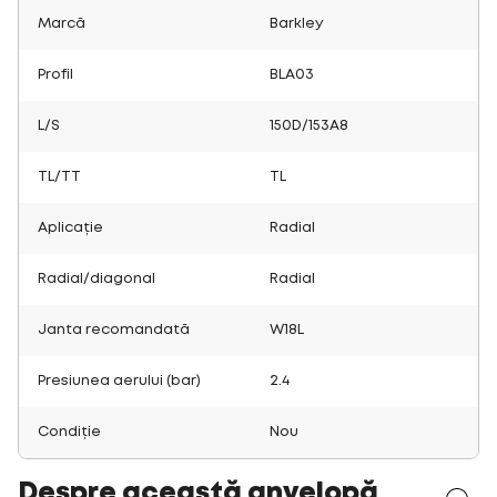
Marcă
Barkley
Profil
BLA03
L/S
150D/153A8
TL/TT
TL
Aplicație
Radial
Radial/diagonal
Radial
Janta recomandată
W18L
Presiunea aerului (bar)
2.4
Condiție
Nou
Despre această anvelopă