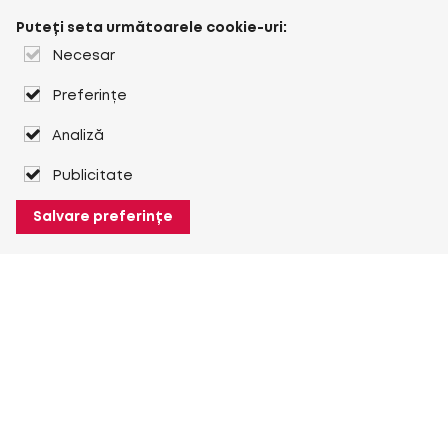
Puteți seta următoarele cookie-uri:
Necesar
Preferințe
Analiză
Publicitate
Salvare preferințe
Despre Heuver
Despre Heuver
Istoric
Mai multe Despre Heuver