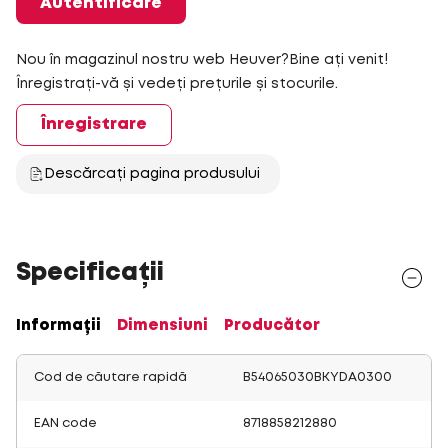
Autentificare
Nou în magazinul nostru web Heuver?Bine ați venit!
Înregistrați-vă și vedeți prețurile și stocurile.
Înregistrare
Descărcați pagina produsului
Specificații
Informații
Dimensiuni
Producător
Cod de căutare rapidă
B54065030BKYDA0300
EAN code
8718858212880