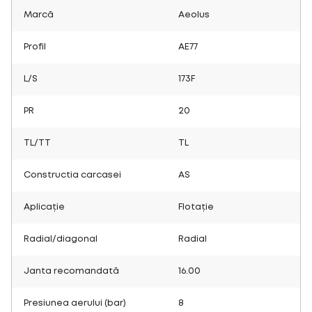
Marcă
Aeolus
Profil
AE77
L/S
173F
PR
20
TL/TT
TL
Constructia carcasei
AS
Aplicație
Flotație
Radial/diagonal
Radial
Janta recomandată
16.00
Presiunea aerului (bar)
8