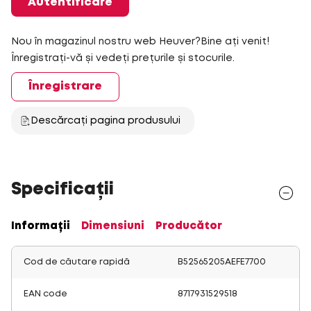
Autentificare
Nou în magazinul nostru web Heuver?Bine ați venit!
Înregistrați-vă și vedeți prețurile și stocurile.
Înregistrare
Descărcați pagina produsului
Specificații
Informații
Dimensiuni
Producător
Cod de căutare rapidă
B52565205AEFE7700
EAN code
8717931529518