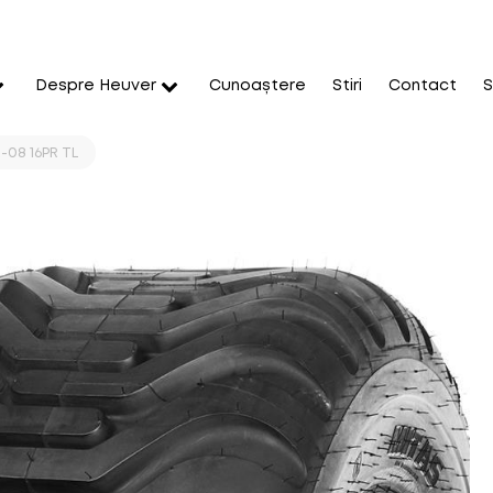
Despre Heuver
Cunoaștere
Stiri
Contact
S
-08 16PR TL