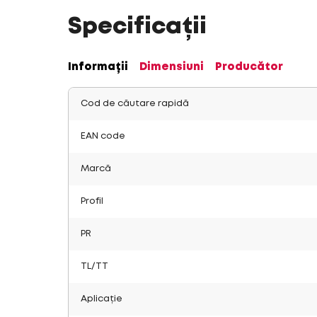
Specificații
Informații
Dimensiuni
Producător
Cod de căutare rapidă
EAN code
Marcă
Profil
PR
TL/TT
Aplicație