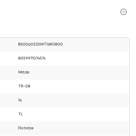
B50060225MT16R0800
8059971074574
Mitas
TR-08
16
TL
Flotație