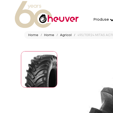
Produse
Home
Home
Agricol
495/70R24 MITAS AC7