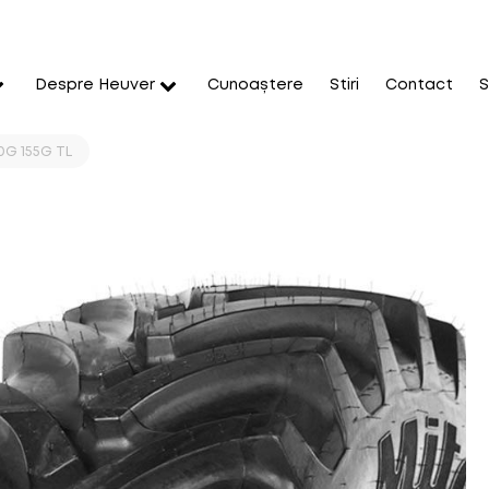
Despre Heuver
Cunoaștere
Stiri
Contact
S
0G 155G TL