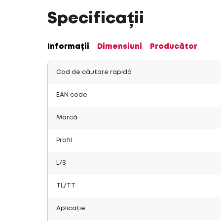
Specificații
Informații
Dimensiuni
Producător
Cod de căutare rapidă
EAN code
Marcă
Profil
L/S
TL/TT
Aplicație