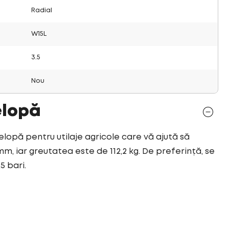
Radial
W15L
3.5
Nou
elopă
elopă pentru utilaje agricole care vă ajută să
mm, iar greutatea este de 112,2 kg. De preferință, se
5 bari.