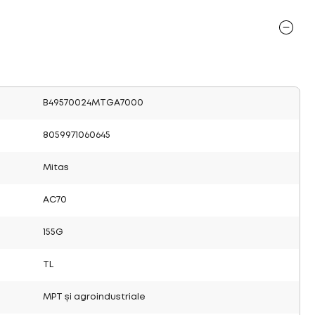
B49570024MTGA7000
8059971060645
Mitas
AC70
155G
TL
MPT și agroindustriale