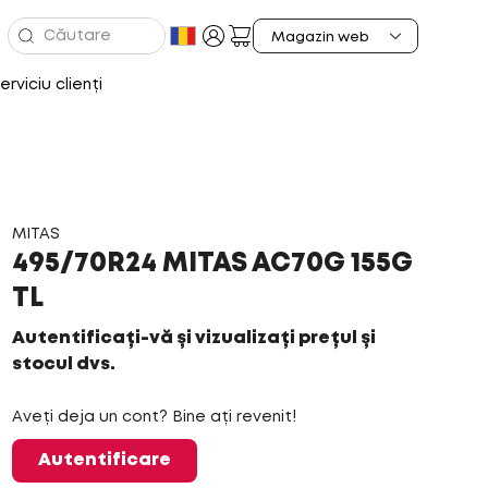
erviciu clienți
MITAS
495/70R24 MITAS AC70G 155G
TL
Autentificați-vă și vizualizați prețul și
stocul dvs.
Aveți deja un cont? Bine ați revenit!
Autentificare