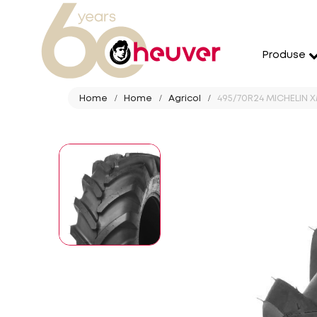
Produse
Home
Home
Agricol
495/70R24 MICHELIN X