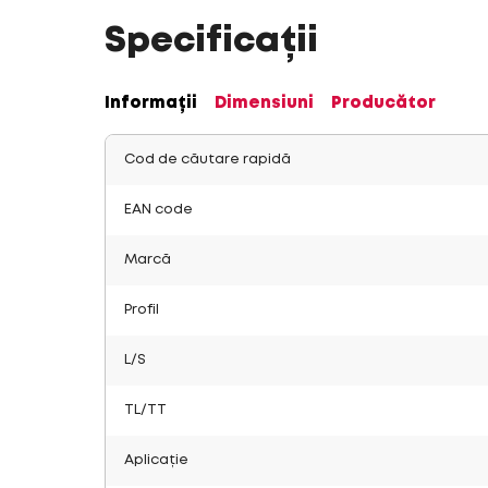
Specificații
Informații
Dimensiuni
Producător
Cod de căutare rapidă
EAN code
Marcă
Profil
L/S
TL/TT
Aplicație