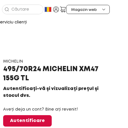
erviciu clienți
MICHELIN
495/70R24 MICHELIN XM47
155G TL
Autentificați-vă și vizualizați prețul și
stocul dvs.
Aveți deja un cont? Bine ați revenit!
Autentificare