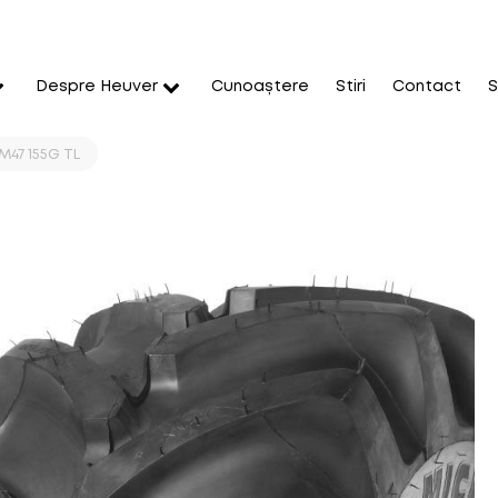
Despre Heuver
Cunoaștere
Stiri
Contact
S
M47 155G TL