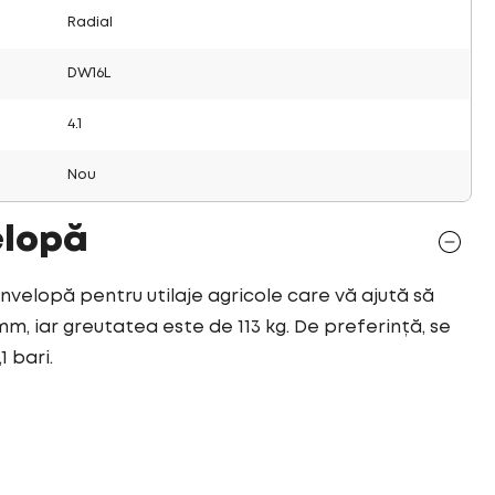
Radial
DW16L
4.1
Nou
elopă
anvelopă pentru utilaje agricole care vă ajută să
mm, iar greutatea este de 113 kg. De preferință, se
1 bari.