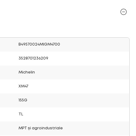
B49570024MIGM4700
3528701236209
Michelin
XM47
155G
TL
MPT și agroindustriale