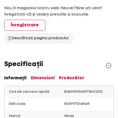
Nou în magazinul nostru web Heuver?Bine ați venit!
Înregistrați-vă și vedeți prețurile și stocurile.
Înregistrare
Descărcați pagina produsului
Specificații
Informații
Dimensiuni
Producător
Cod de căutare rapidă
B48095050MTBHC200
EAN code
8059971048469
Marcă
Mitas