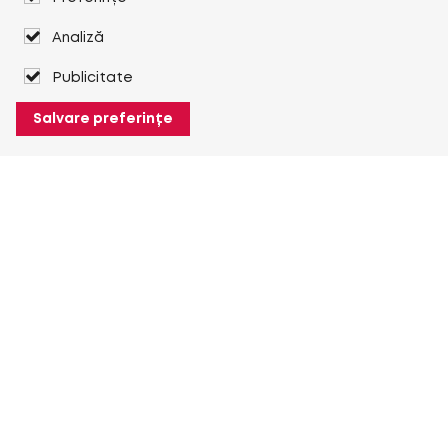
Analiză
Publicitate
Salvare preferințe
Despre Heuver
Despre Heuver
Istoric
Mai multe Despre Heuver