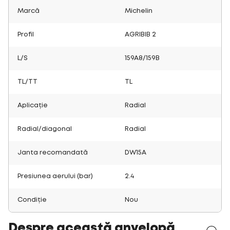
Marcă
Michelin
Profil
AGRIBIB 2
L/S
159A8/159B
TL/TT
TL
Aplicație
Radial
Radial/diagonal
Radial
Janta recomandată
DW15A
Presiunea aerului (bar)
2.4
Condiție
Nou
Despre această anvelopă