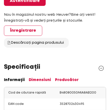
Autentificare
Nou în magazinul nostru web Heuver?Bine ați venit!
Înregistrați-vă și vedeți prețurile și stocurile.
Înregistrare
Descărcați pagina produsului
Specificații
Informații
Dimensiuni
Producător
Cod de căutare rapidă
B48080050MIA8AB200
EAN code
3528702630495