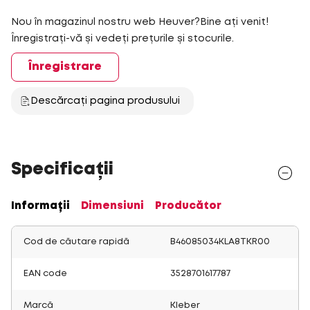
Nou în magazinul nostru web Heuver?Bine ați venit!
Înregistrați-vă și vedeți prețurile și stocurile.
Înregistrare
Descărcați pagina produsului
Specificații
Informații
Dimensiuni
Producător
Cod de căutare rapidă
B46085034KLA8TKR00
EAN code
3528701617787
Marcă
Kleber