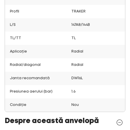
Profil
TRAKER
L/S
147A8/144B
TL/TT
TL
Aplicație
Radial
Radial/diagonal
Radial
Janta recomandată
DW16L
Presiunea aerului (bar)
1.6
Condiție
Nou
Despre această anvelopă