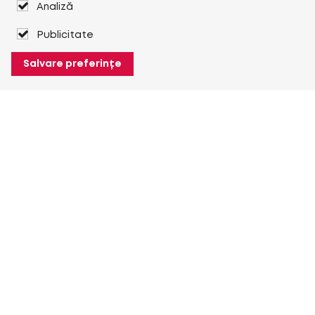
Analiză
Publicitate
Salvare preferințe
Despre Heuver
Despre Heuver
Istoric
Mai multe Despre Heuver