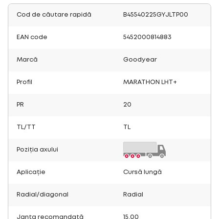
Cod de căutare rapidă
B45540225GYJLTP00
EAN code
5452000814883
Marcă
Goodyear
Profil
MARATHON LHT+
PR
20
TL/TT
TL
Poziția axului
Aplicație
Cursă lungă
Radial/diagonal
Radial
Janta recomandată
15.00