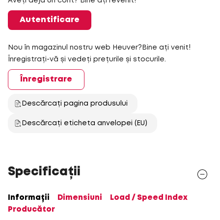
Aveți deja un cont? Bine ați revenit!
Autentificare
Nou în magazinul nostru web Heuver?Bine ați venit!
Înregistrați-vă și vedeți prețurile și stocurile.
Înregistrare
Descărcați pagina produsului
Descărcați eticheta anvelopei (EU)
Specificații
Informații
Dimensiuni
Load / Speed Index
Producător