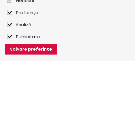
Necesar
Preferințe
Analiză
Publicitate
Salvare preferințe
Despre Heuver
Despre Heuver
Istoric
Mai multe Despre Heuver
Heuver pentru mine