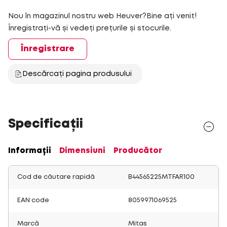
Nou în magazinul nostru web Heuver?Bine ați venit!
Înregistrați-vă și vedeți prețurile și stocurile.
Înregistrare
Descărcați pagina produsului
Specificații
Informații
Dimensiuni
Producător
Cod de căutare rapidă
B44565225MTFAR100
EAN code
8059971069525
Marcă
Mitas