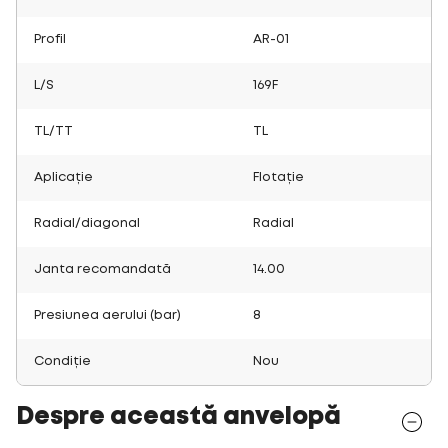
Profil
AR-01
L/S
169F
TL/TT
TL
Aplicație
Flotație
Radial/diagonal
Radial
Janta recomandată
14.00
Presiunea aerului (bar)
8
Condiție
Nou
Despre această anvelopă