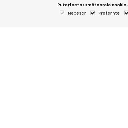
Puteți seta următoarele cookie-
Necesar
Preferințe
Despre Heuver
Despre Heuver
Istoric
Mai multe Despre Heuver