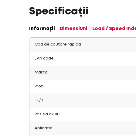
Specificații
Informații
Dimensiuni
Load / Speed Ind
Cod de căutare rapidă
EAN code
Marcă
Profil
TL/TT
Poziția axului
Aplicație