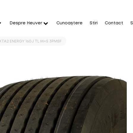
Despre Heuver
Cunoaștere
Stiri
Contact
S
 XTA2 ENERGY 160J TL M+S 3PMSF