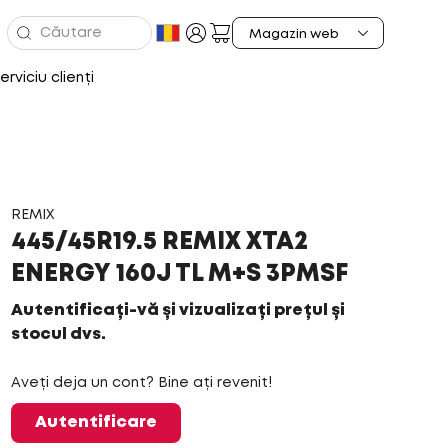
erviciu clienți
REMIX
445/45R19.5 REMIX XTA2
ENERGY 160J TL M+S 3PMSF
Autentificați-vă și vizualizați prețul și
stocul dvs.
Aveți deja un cont? Bine ați revenit!
Autentificare