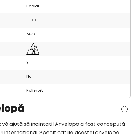
Radial
15.00
M+S
9
Nu
Reînnoit
elopă
ă ajută să înaintați! Anvelopa a fost concepută
 internațional. Specificațiile acestei anvelope