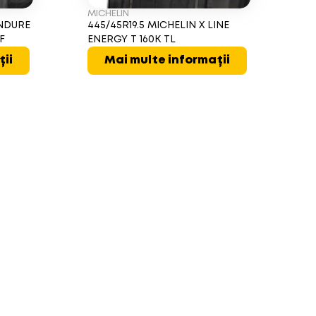
MICHELIN
ENDURE
445/45R19.5 MICHELIN X LINE
F
ENERGY T 160K TL
ții
Mai multe informații