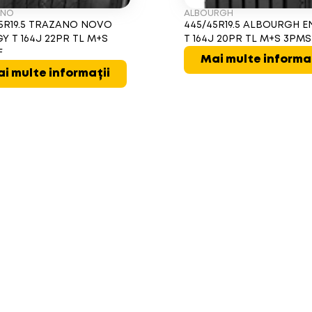
ANO
ALBOURGH
5R19.5 TRAZANO NOVO
445/45R19.5 ALBOURGH 
Y T 164J 22PR TL M+S
T 164J 20PR TL M+S 3PMS
F
Mai multe informa
i multe informații