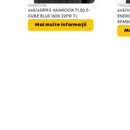
HANKOOK
TRAZ
445/45R19.5 HANKOOK TL20 E-
445/4
CUBE BLUE 160K 22PR TL
ENERG
3PMS
Mai multe informații
Ma