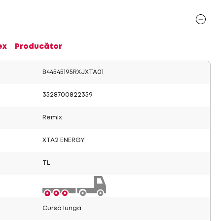
ex
Producător
B44545195RXJXTA01
3528700822359
Remix
XTA2 ENERGY
TL
Cursă lungă