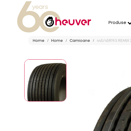
Produse
Home
Home
Camioane
445/45R19.5 REMIX