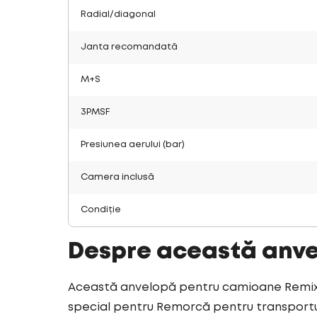
Radial/diagonal
Janta recomandată
M+S
3PMSF
Presiunea aerului (bar)
Camera inclusă
Condiție
Despre această anv
Această anvelopă pentru camioane Remix v
special pentru Remorcă pentru transportul