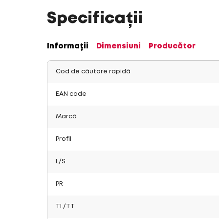
Specificații
Informații
Dimensiuni
Producător
Cod de căutare rapidă
EAN code
Marcă
Profil
L/S
PR
TL/TT