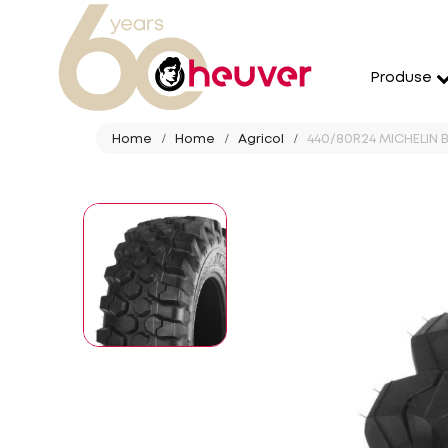
Produse
Home
Home
Agricol
440/80R24 MICHELIN B