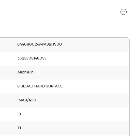
B44080024MIA8BHS00
3528708148055
Michelin
BIBLOAD HARD SURFACE
161A8/161B
18
TL