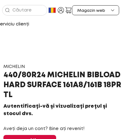
erviciu clienți
MICHELIN
440/80R24 MICHELIN BIBLOAD
HARD SURFACE 161A8/161B 18PR
TL
Autentificați-vă și vizualizați prețul și
stocul dvs.
Aveți deja un cont? Bine ați revenit!