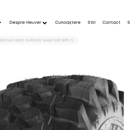
Despre Heuver
Cunoaștere
Stiri
Contact
S
IBLOAD HARD SURFACE 161A8/161B 18PR TL