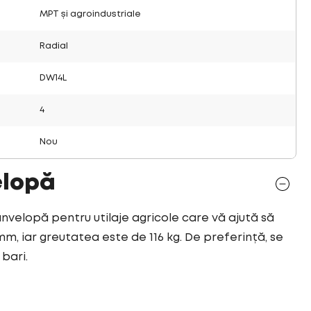
MPT și agroindustriale
Radial
DW14L
4
Nou
elopă
anvelopă pentru utilaje agricole care vă ajută să
mm, iar greutatea este de 116 kg. De preferință, se
bari.