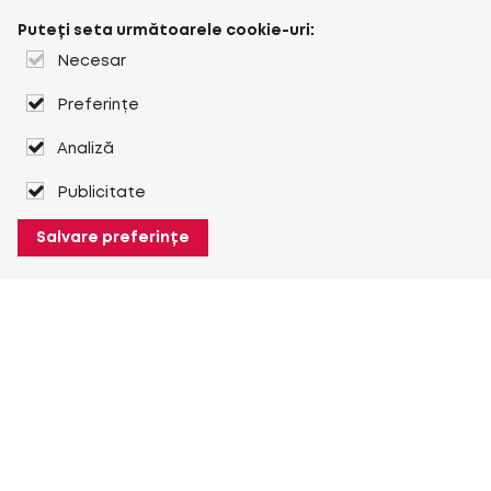
Puteți seta următoarele cookie-uri:
Necesar
Preferințe
Analiză
Publicitate
Salvare preferințe
Despre Heuver
Despre Heuver
Istoric
Mai multe Despre Heuver