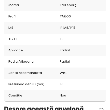
Marcă
Trelleborg
Profil
TM600
L/S
144A8/141B
TL/TT
TL
Aplicație
Radial
Radial/diagonal
Radial
Janta recomandată
W15L
Presiunea aerului (bar)
1.6
Condiție
Nou
Despre această anvelopă