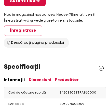
Autentificare
Nou în magazinul nostru web Heuver?Bine ați venit!
Înregistrați-vă și vedeți prețurile și stocurile.
Înregistrare
Descărcați pagina produsului
Specificații
Informații
Dimensiuni
Producător
Cod de căutare rapidă
B42085038TRA860000
EAN code
8059971008609