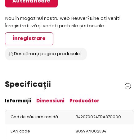
Autentificare
Nou în magazinul nostru web Heuver?Bine ați venit!
Înregistrați-vă și vedeți prețurile și stocurile.
Înregistrare
Descărcați pagina produsului
Specificații
Informații
Dimensiuni
Producător
Cod de căutare rapidă
B42070024TRA870000
EAN code
8059971002584