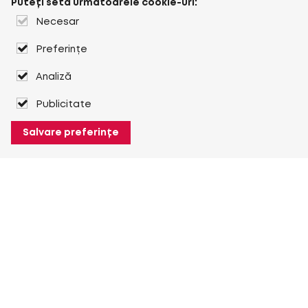
Puteți seta următoarele cookie-uri:
Necesar
Preferințe
Analiză
Publicitate
Salvare preferințe
Despre Heuver
Despre Heuver
Istoric
Mai multe Despre Heuver
Heuver pentru mine