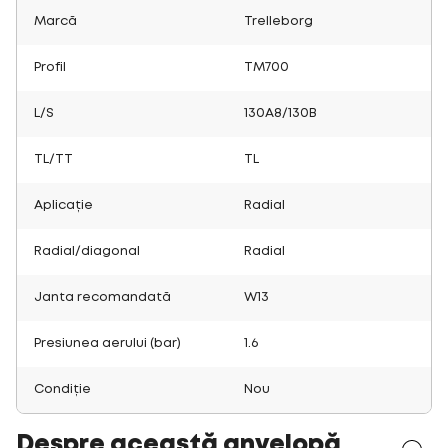
Marcă
Trelleborg
Profil
TM700
L/S
130A8/130B
TL/TT
TL
Aplicație
Radial
Radial/diagonal
Radial
Janta recomandată
W13
Presiunea aerului (bar)
1.6
Condiție
Nou
Despre această anvelopă