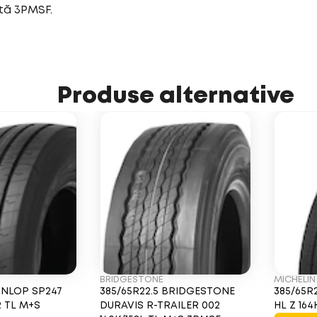
tă 3PMSF.
Produse alternative
BRIDGESTONE
MICHELIN
UNLOP SP247
385/65R22.5 BRIDGESTONE
385/65R
R TL M+S
DURAVIS R-TRAILER 002
HL Z 16