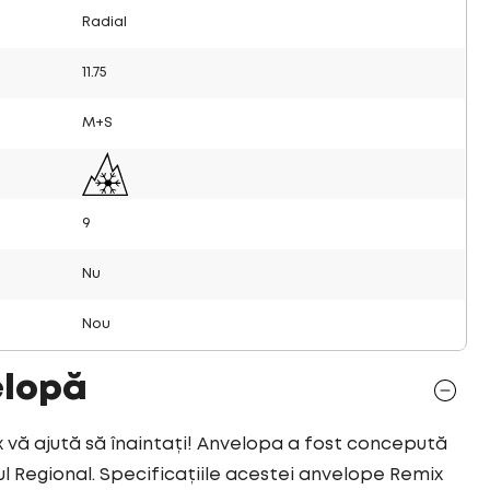
Radial
11.75
M+S
9
Nu
Nou
elopă
ă ajută să înaintați! Anvelopa a fost concepută
 Regional. Specificațiile acestei anvelope Remix