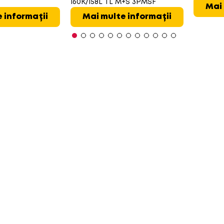
160K/158L TL M+S 3PMSF
Mai 
 informații
Mai multe informații