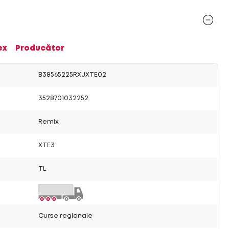
ex
Producător
B38565225RXJXTE02
3528701032252
Remix
XTE3
TL
Curse regionale