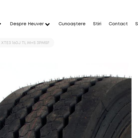
Despre Heuver
Cunoaștere
Stiri
Contact
S
 XTE3 160J TL M+S 3PMSF