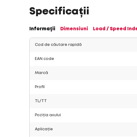
Specificații
Informații
Dimensiuni
Load / Speed Ind
Cod de căutare rapidă
EAN code
Marcă
Profil
TL/TT
Poziția axului
Aplicație