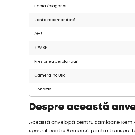
Radial/diagonal
Janta recomandată
M+S
3PMSF
Presiunea aerului (bar)
Camera inclusă
Condiție
Despre această anv
Această anvelopă pentru camioane Remix v
special pentru Remorcă pentru transportul