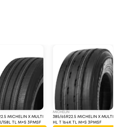
MICHELIN
B
22.5 MICHELIN X MULTI
385/65R22.5 MICHELIN X MULTI
3
4K/158L TL M+S 3PMSF
HL T 164K TL M+S 3PMSF
D