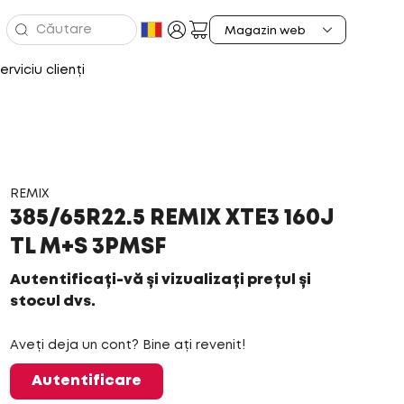
erviciu clienți
REMIX
385/65R22.5 REMIX XTE3 160J
TL M+S 3PMSF
Autentificați-vă și vizualizați prețul și
stocul dvs.
Aveți deja un cont? Bine ați revenit!
Autentificare