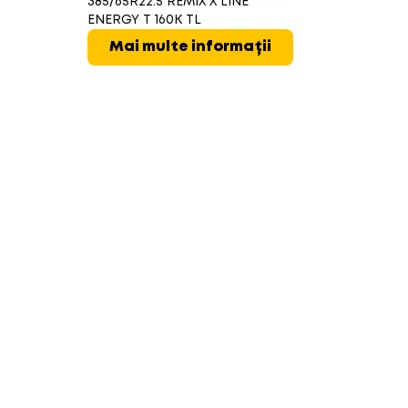
385/65R22.5 REMIX X LINE
ENERGY T 160K TL
Mai multe informații