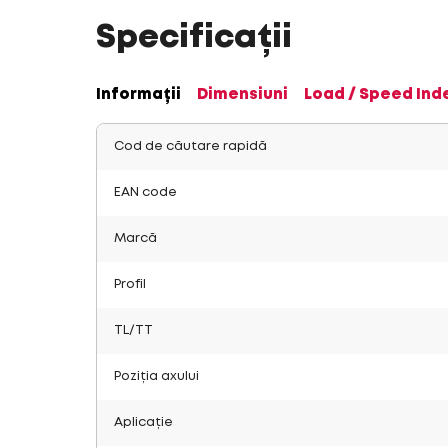
Specificații
Informații
Dimensiuni
Load / Speed Ind
Cod de căutare rapidă
EAN code
Marcă
Profil
TL/TT
Poziția axului
Aplicație