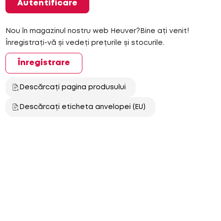
Autentificare
Nou în magazinul nostru web Heuver?Bine ați venit!
Înregistrați-vă și vedeți prețurile și stocurile.
Înregistrare
Descărcați pagina produsului
Descărcați eticheta anvelopei (EU)