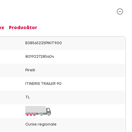
ex
Producător
B38565225PIKIT900
8019227285604
Pirelli
ITINERIS TRAILER 90
TL
Curse regionale