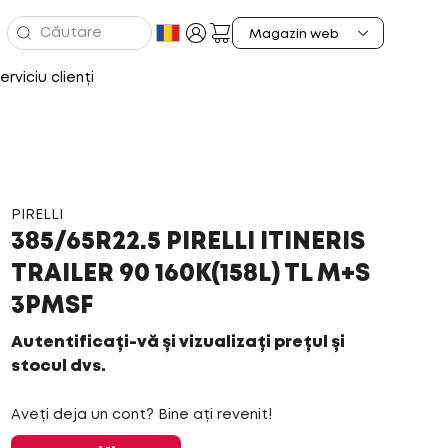
erviciu clienți
PIRELLI
385/65R22.5 PIRELLI ITINERIS
TRAILER 90 160K(158L) TL M+S
3PMSF
Autentificați-vă și vizualizați prețul și
stocul dvs.
Aveți deja un cont? Bine ați revenit!