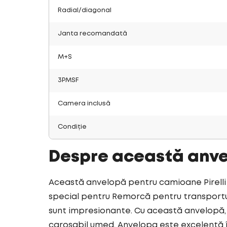
Radial/diagonal
Janta recomandată
M+S
3PMSF
Camera inclusă
Condiție
Despre această anv
Această anvelopă pentru camioane Pirelli 
special pentru Remorcă pentru transportul 
sunt impresionante. Cu această anvelopă, 
carosabil umed. Anvelopa este excelentă î