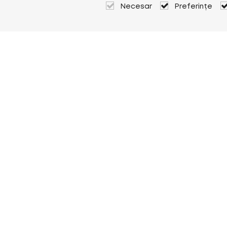
Necesar
Preferințe
Despre Heuver
Despre Heuver
Istoric
Mai multe Despre Heuver
Heuver pentru mine