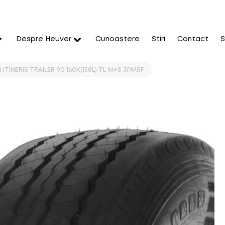
Despre Heuver
Cunoaștere
Stiri
Contact
S
I ITINERIS TRAILER 90 160K(158L) TL M+S 3PMSF