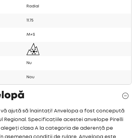
Radial
11.75
M+S
Nu
Nou
elopă
vă ajută să înaintați! Anvelopa a fost concepută
Regional. Specificațiile acestei anvelope Pirelli
alegeți clasa A la categoria de aderență pe
n asemenea condiții de rulare. Anvelopa este