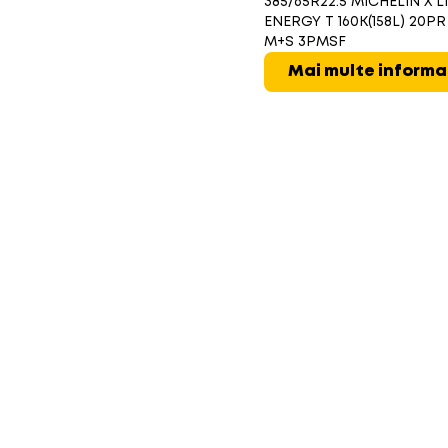
385/65R22.5 MICHELIN X L
ENERGY T 160K(158L) 20PR
M+S 3PMSF
Mai multe informa